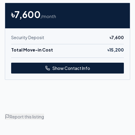
৳
7,600
/month
Security Deposit
৳
7,600
Total Move-in Cost
৳
15,200
Show Contact Info
Report this listing