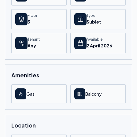
Floor
Type
3
Sublet
Tenant
Available
Any
2 April 2026
Amenities
Gas
Balcony
Location