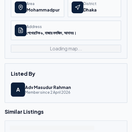
Area
District
Mohammadpur
Dhaka
Address
শেখেরটেক ৬, বাজার মসজিদ, আদাবর।
Loading map...
Listed By
Adv Masudur Rahman
A
Member since
2 April 2026
Similar Listings