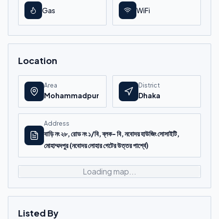
Gas
WiFi
Location
Area
District
Mohammadpur
Dhaka
Address
বাড়ি নং ২৮, রোড নং ১/বি, ব্লক- বি, নবোদয় হাউজিং সোসাইটি,
মোহাম্মদপুর (নবোদয় লোহার গেটের উত্তর পার্শ্বে)
Loading map...
Listed By