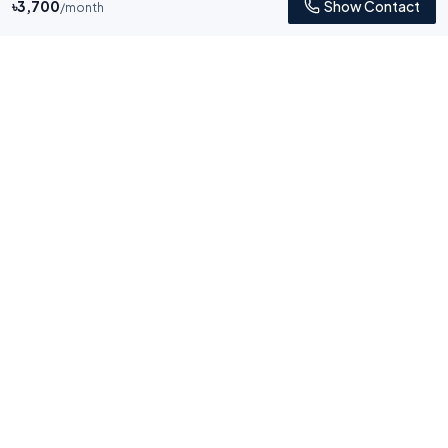
৳
3,700
Show Contact
/month
Bhara.com
দালালমুক্ত ভাড়া
Find your perfect rental property in Bangladesh without
middlemen.
Popular Areas