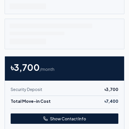
৳
3,700
/month
Security Deposit
৳
3,700
Total Move-in Cost
৳
7,400
Show Contact Info