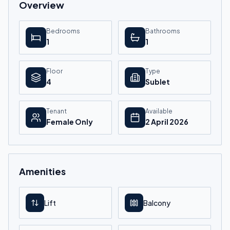
Overview
Bedrooms
Bathrooms
1
1
Floor
Type
4
Sublet
Tenant
Available
Female Only
2 April 2026
Amenities
Lift
Balcony