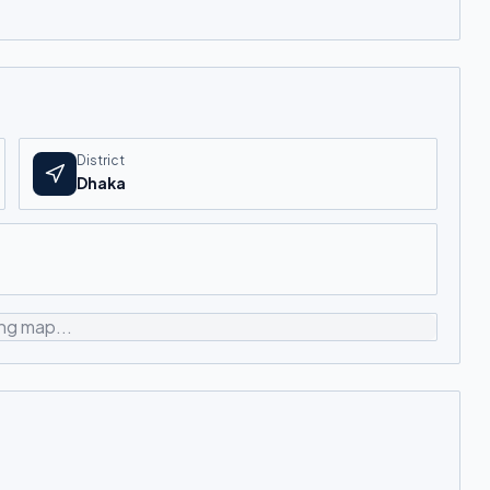
District
Dhaka
ng map...