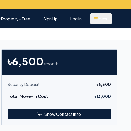
r Property - Free
Sign Up
Log in
Menu
৳
6,500
/month
Security Deposit
৳
6,500
Total Move-in Cost
৳
13,000
Show Contact Info