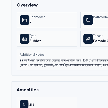
Overview
Bedrooms
Bathroom
2
1
Type
Tenant
Sublet
Female 
Additional Notes
👫 স্বামী-স্ত্রী অথবা ব্যাচেলর মেয়েদের জন্য ওয়াশরুম ঘরের পাশেই (শুধু আপনাদের ব্য
(আমরা ২ জন ফ্যামিলি) ইন্টারনেট/নেটওয়ার্ক সুবিধা আমরা সরবরাহ করবো শান্তিপূর্ণ পর
Amenities
Lift