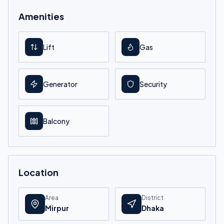
Amenities
Lift
Gas
Generator
Security
Balcony
Location
Area
District
Mirpur
Dhaka