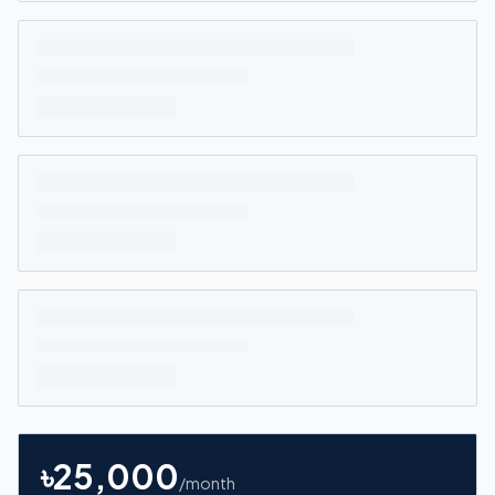
৳
25,000
/month