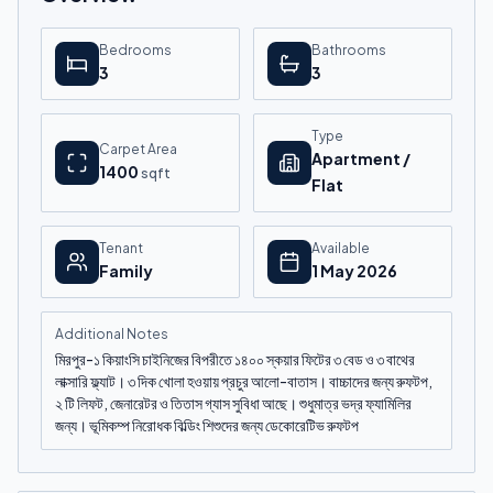
Bedrooms
Bathrooms
3
3
Type
Carpet Area
Apartment /
1400
sqft
Flat
Tenant
Available
Family
1 May 2026
Additional Notes
মিরপুর-১ কিয়াংসি চাইনিজের বিপরীতে ১৪০০ স্কয়ার ফিটের ৩ বেড ও ৩ বাথের
লাক্সারি ফ্ল্যাট। ৩ দিক খোলা হওয়ায় প্রচুর আলো-বাতাস। বাচ্চাদের জন্য রুফটপ,
২ টি লিফট, জেনারেটর ও তিতাস গ্যাস সুবিধা আছে। শুধুমাত্র ভদ্র ফ্যামিলির
জন্য। ভূমিকম্প নিরোধক বিল্ডিং শিশুদের জন্য ডেকোরেটিভ রুফটপ