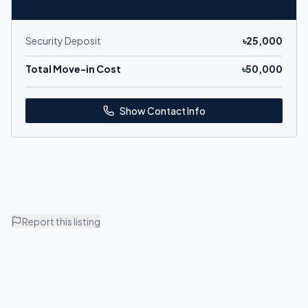
Security Deposit
৳
25,000
Total Move-in Cost
৳
50,000
Show Contact Info
Report this listing