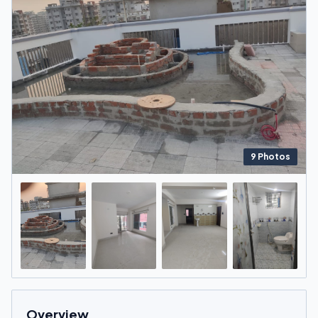
9
Photos
+
5
more
Overview