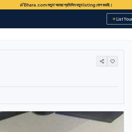
Bhara.com নতুন! আমরা প্রতিদিন নতুন listing যোগ করছি।
List You