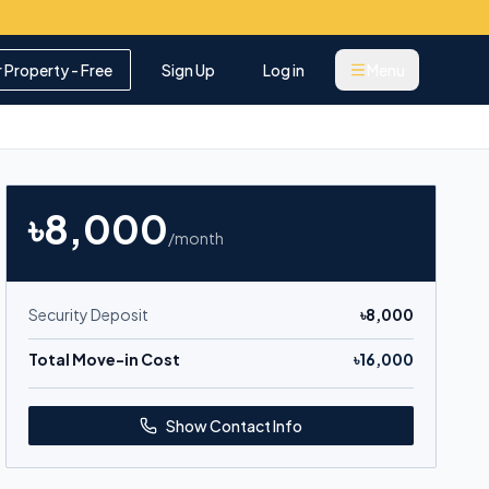
r Property - Free
Sign Up
Log in
Menu
৳
8,000
/month
Security Deposit
৳
8,000
Total Move-in Cost
৳
16,000
Show Contact Info