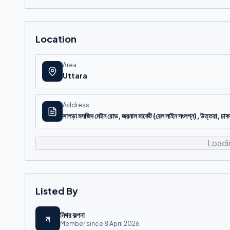
Location
Area
Uttara
Address
সাপড়া মসজিদ মেইন রোড, জয়নাল মার্কেট (রেল লাইন সংলগ্ন), উত্তরা, ঢা
Loadi
Listed By
নিথর কল্পনা
ন
Member since
8 April 2026