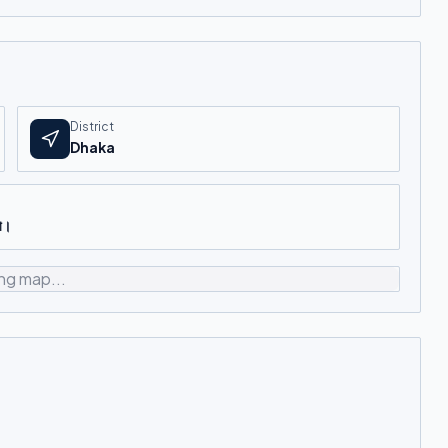
District
Dhaka
কা।
ng map...