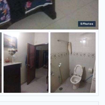
5
Photos
+
1
more