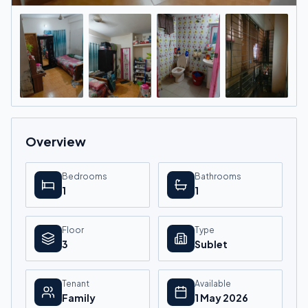
Overview
Bedrooms
Bathrooms
1
1
Floor
Type
3
Sublet
Tenant
Available
Family
1 May 2026