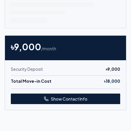
৳
9,000
/month
Security Deposit
৳
9,000
Total Move-in Cost
৳
18,000
Show Contact Info