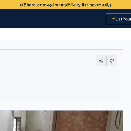
Bhara.com নতুন! আমরা প্রতিদিন নতুন listing যোগ করছি।
List You