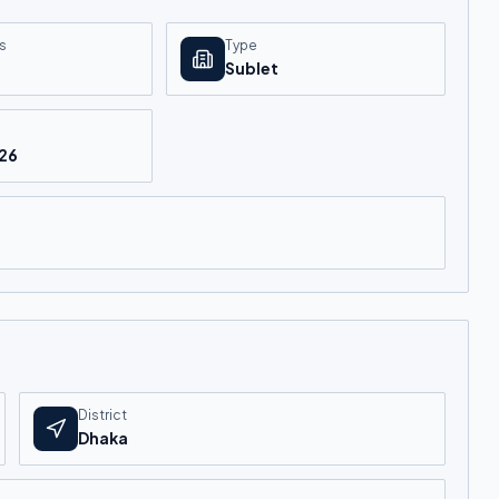
s
Type
Sublet
026
District
Dhaka