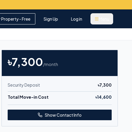
r Property - Free
Sign Up
Log in
Menu
৳
7,300
/month
Security Deposit
৳
7,300
Total Move-in Cost
৳
14,600
Show Contact Info