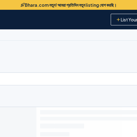
Bhara.com নতুন! আমরা প্রতিদিন নতুন listing যোগ করছি।
List You