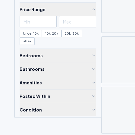
Price Range
Under 10k
10k-20k
20k-30k
30k+
Bedrooms
Bathrooms
Amenities
Posted Within
Condition