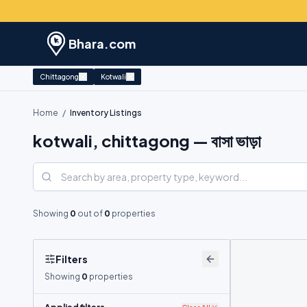
Bhara.com
Chittagong
Kotwali
Home
/
Inventory Listings
kotwali, chittagong — বাসা ভাড়া
Showing
0
out of
0
properties
Filters
Showing
0
properties