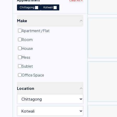
Applied filters
Clear All
Chittagong
Kotwali
Make
Apartment / Flat
Room
House
Mess
Sublet
Office Space
Location