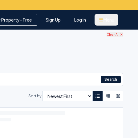
r Property - Free
Sign Up
Log in
Menu
Clear All
Search
Sort by: