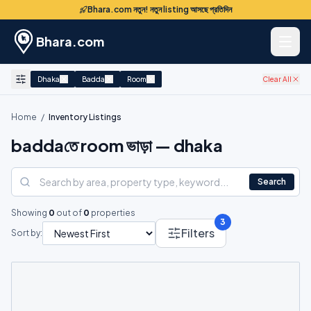
Bhara.com নতুন! নতুন listing আসছে প্রতিদিন
Bhara.com
Dhaka
Badda
Room
Clear All
Home
/
Inventory Listings
baddaতে room ভাড়া — dhaka
Search
Showing
0
out of
0
properties
3
Filters
Sort by: