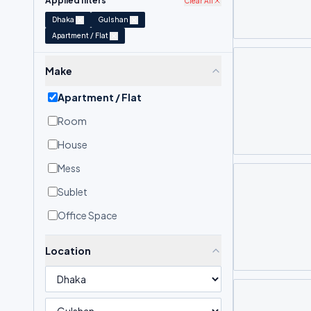
Applied filters
Clear All
Dhaka
Gulshan
Apartment / Flat
Make
Apartment / Flat
Room
House
Mess
Sublet
Office Space
Location