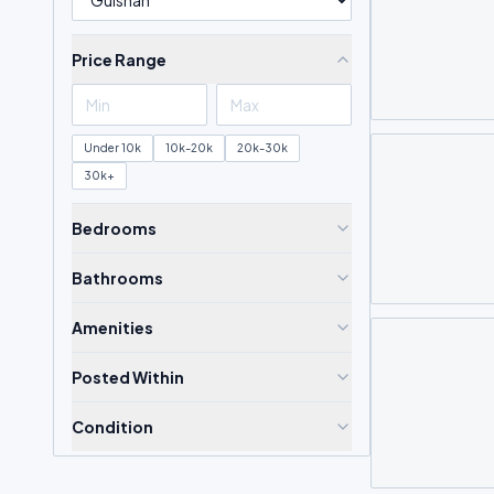
Price Range
Under 10k
10k-20k
20k-30k
30k+
Bedrooms
Bathrooms
Amenities
Posted Within
Condition