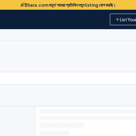
Bhara.com নতুন! আমরা প্রতিদিন নতুন listing যোগ করছি।
List You