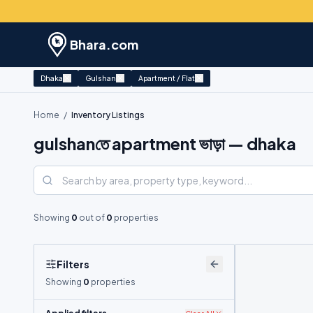
Bhara.com
Dhaka
Gulshan
Apartment / Flat
Home
/
Inventory Listings
gulshanতে apartment ভাড়া — dhaka
Showing
0
out of
0
properties
Filters
Showing
0
properties