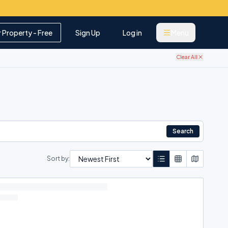
r Property - Free
Sign Up
Log in
Menu
Clear All
Search
Sort by: