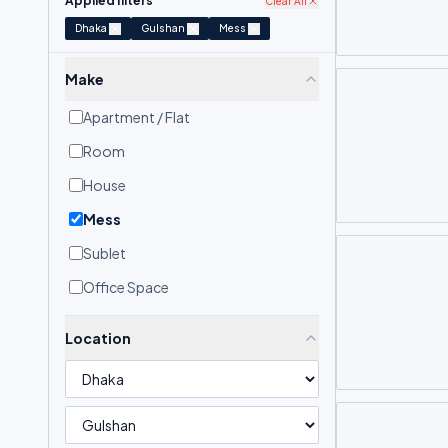
Applied filters
Clear All
Dhaka
Gulshan
Mess
Make
Apartment / Flat
Room
House
Mess
Sublet
Office Space
Location