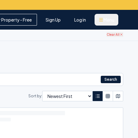
r Property - Free
Sign Up
Log in
Menu
Clear All
Search
Sort by: