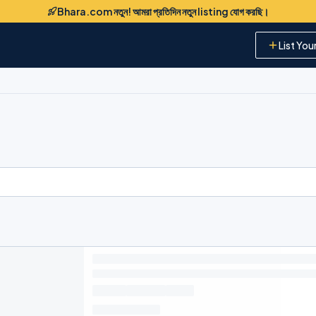
Bhara.com নতুন! আমরা প্রতিদিন নতুন listing যোগ করছি।
List You