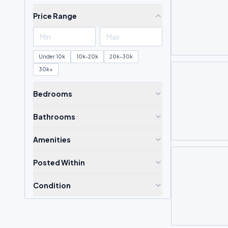
Price Range
Under 10k
10k-20k
20k-30k
30k+
Bedrooms
Bathrooms
Amenities
Posted Within
Condition