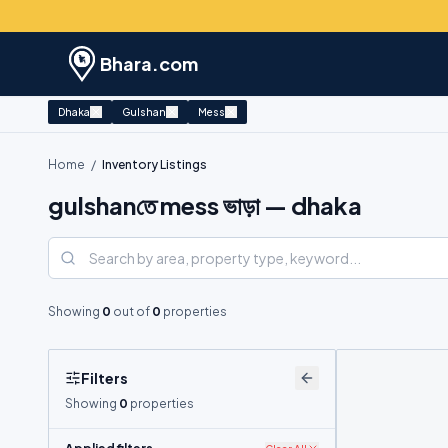
Bhara.com
Dhaka
Gulshan
Mess
Home
/
Inventory Listings
gulshanতে mess ভাড়া — dhaka
Showing
0
out of
0
properties
Filters
Showing
0
properties