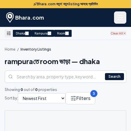
Bhara.com নতুন! নতুন listing আসছে প্রতিদিন
Bhara.com
Dhaka
Rampura
Room
Clear All
Home
/
Inventory Listings
rampuraতে room ভাড়া — dhaka
Search
Showing
0
out of
0
properties
3
Filters
Sort by: