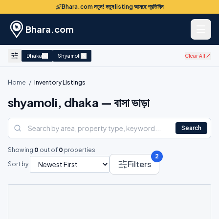
Bhara.com নতুন! নতুন listing আসছে প্রতিদিন
Bhara.com
Dhaka
Shyamoli
Clear All
Home
/
Inventory Listings
shyamoli, dhaka — বাসা ভাড়া
Search
Showing
0
out of
0
properties
2
Filters
Sort by: